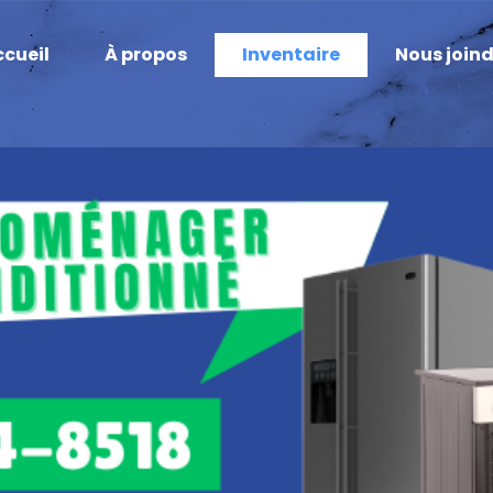
cueil
À propos
Inventaire
Nous join